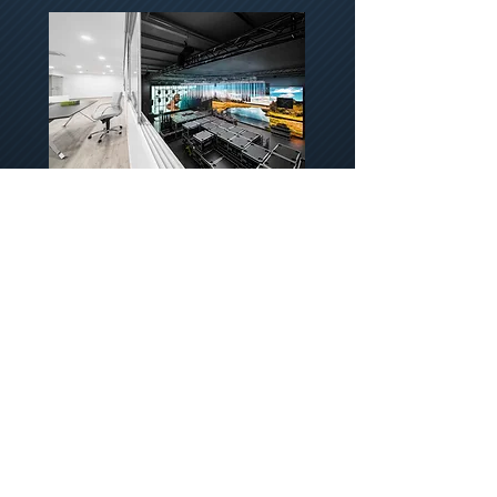
Profissionalismo, competitividade e a
capacidade de inovar a cada
oportunidade, aliadas à paixão e à
vontade de surpreender, são garantia
de eventos de sucesso. ​
Tudo o que o sonho precisa é de
alguém que o realize e esse é o nosso
compromisso.